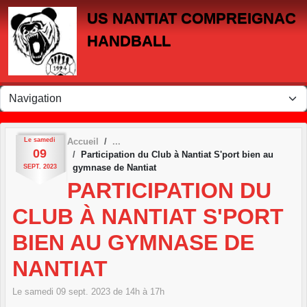
Panneau de gestion des cookies
US NANTIAT COMPREIGNAC
HANDBALL
Le
samedi
Accueil
09
Participation du Club à Nantiat S'port bien au
gymnase de Nantiat
SEPT.
2023
PARTICIPATION DU
CLUB À NANTIAT S'PORT
BIEN AU GYMNASE DE
NANTIAT
Le
samedi
09
sept.
2023
de 14h à 17h