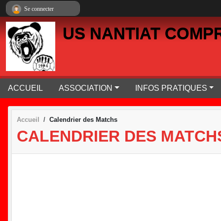
Panneau de gestion des cookies
Se connecter
US NANTIAT COMP
ACCUEIL
ASSOCIATION
INFOS PRATIQUES
Accueil
Calendrier des Matchs
CALENDRIER DES MATCH