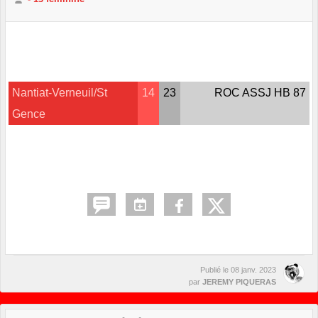
Nantiat-Verneuil/St
14
23
ROC ASSJ HB 87
Gence
Publié le
08 janv. 2023
par
JEREMY PIQUERAS