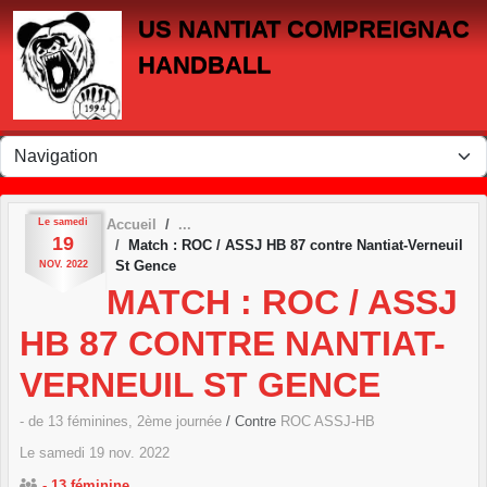
Panneau de gestion des cookies
US NANTIAT COMPREIGNAC
HANDBALL
Le
samedi
Accueil
19
Match : ROC / ASSJ HB 87 contre Nantiat-Verneuil
St Gence
NOV.
2022
MATCH : ROC / ASSJ
HB 87 CONTRE NANTIAT-
VERNEUIL ST GENCE
- de 13 féminines, 2ème journée
/ Contre
ROC ASSJ-HB
Le
samedi
19
nov.
2022
- 13 féminine